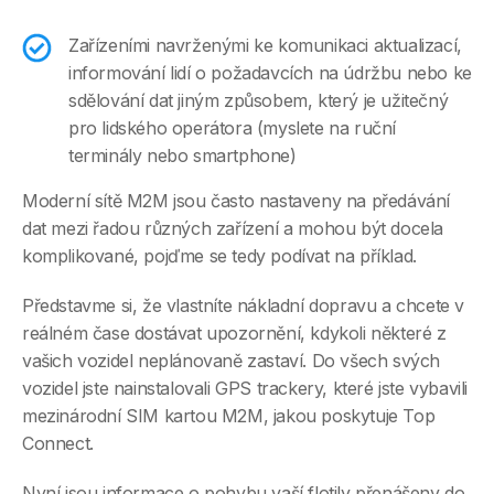
Zařízeními navrženými ke komunikaci aktualizací,
informování lidí o požadavcích na údržbu nebo ke
sdělování dat jiným způsobem, který je užitečný
pro lidského operátora (myslete na ruční
terminály nebo smartphone)
Moderní sítě M2M jsou často nastaveny na předávání
dat mezi řadou různých zařízení a mohou být docela
komplikované, pojďme se tedy podívat na příklad.
Představme si, že vlastníte nákladní dopravu a chcete v
reálném čase dostávat upozornění, kdykoli některé z
vašich vozidel neplánovaně zastaví. Do všech svých
vozidel jste nainstalovali GPS trackery, které jste vybavili
mezinárodní SIM kartou M2M, jakou poskytuje Top
Connect.
Nyní jsou informace o pohybu vaší flotily přenášeny do