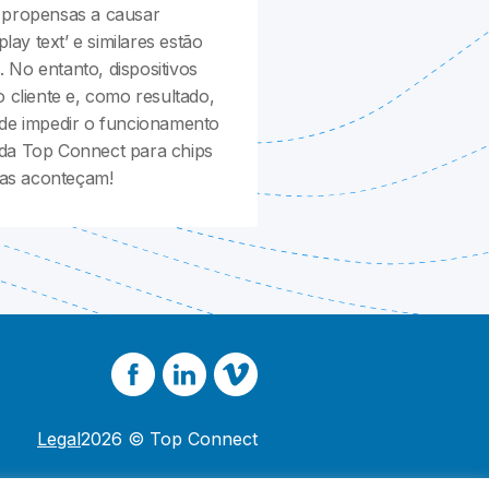
o propensas a causar
ay text’ e similares estão
 No entanto, dispositivos
cliente e, como resultado,
e impedir o funcionamento
 da Top Connect para chips
mas aconteçam!
Legal
2026 © Top Connect