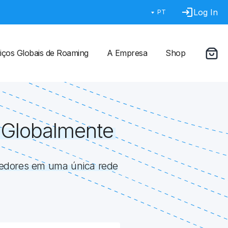
Log In
PT
iços Globais de Roaming
A Empresa
Shop
 Globalmente
vedores em uma única rede