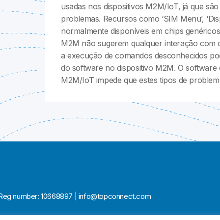
usadas nos dispositivos M2M/IoT, já que sã
problemas. Recursos como ‘SIM Menu’, ‘Displ
normalmente disponíveis em chips genéricos.
M2M não sugerem qualquer interação com o 
a execução de comandos desconhecidos pod
do software no dispositivo M2M. O software
M2M/IoT impede que estes tipos de proble
ia | Reg number: 10668897 | info@topconnect.com