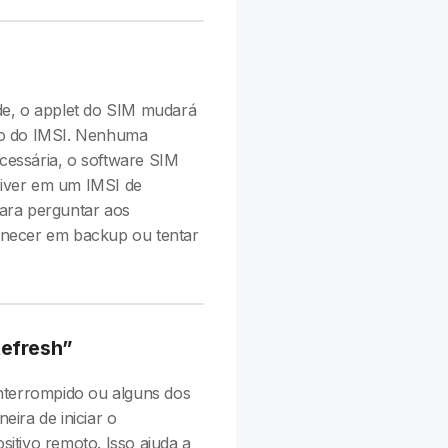
de, o applet do SIM mudará
vo do IMSI. Nenhuma
essária, o software SIM
stiver em um IMSI de
ara perguntar aos
anecer em backup ou tentar
efresh”
nterrompido ou alguns dos
ira de iniciar o
itivo remoto. Isso ajuda a